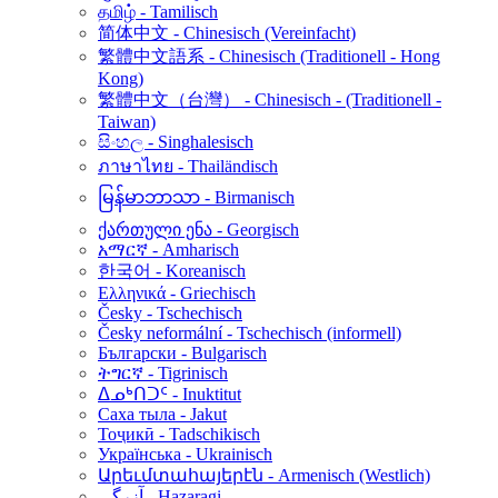
தமிழ் - Tamilisch
简体中文 - Chinesisch (Vereinfacht)
繁體中文語系 - Chinesisch (Traditionell - Hong
Kong)
繁體中文（台灣） - Chinesisch - (Traditionell -
Taiwan)
සිංහල - Singhalesisch
ภาษาไทย - Thailändisch
မြန်မာဘာသာ - Birmanisch
ქართული ენა - Georgisch
አማርኛ - Amharisch
한국어 - Koreanisch
Ελληνικά - Griechisch
Česky - Tschechisch
Česky neformální - Tschechisch (informell)
Български - Bulgarisch
ትግርኛ - Tigrinisch
ᐃᓄᒃᑎᑐᑦ - Inuktitut
Саха тыла - Jakut
Тоҷикӣ - Tadschikisch
Українська - Ukrainisch
Արեւմտահայերէն - Armenisch (Westlich)
آزرگی - Hazaragi