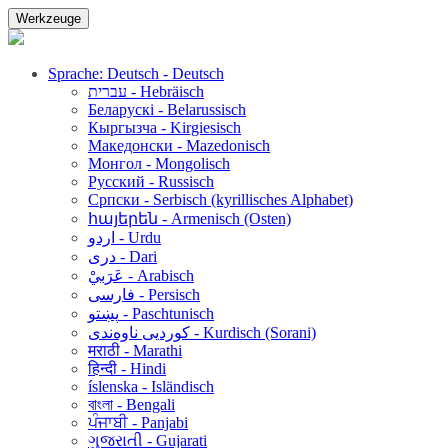
Werkzeuge
Sprache: Deutsch - Deutsch
עברית - Hebräisch
Беларускі - Belarussisch
Кыргызча - Kirgiesisch
Македонски - Mazedonisch
Монгол - Mongolisch
Русский - Russisch
Српски - Serbisch (kyrillisches Alphabet)
հայերեն - Armenisch (Osten)
اردو - Urdu
دری - Dari
عَرَبيْ - Arabisch
فارسی - Persisch
پښتو - Paschtunisch
کوردیی ناوەندی - Kurdisch (Sorani)
मराठी - Marathi
हिन्दी - Hindi
íslenska - Isländisch
বাংলা - Bengali
ਪੰਜਾਬੀ - Panjabi
ગુજરાતી - Gujarati