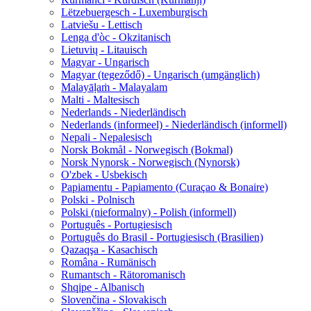
Lëtzebuergesch - Luxemburgisch
Latviešu - Lettisch
Lenga d'òc - Okzitanisch
Lietuvių - Litauisch
Magyar - Ungarisch
Magyar (tegeződő) - Ungarisch (umgänglich)
Malayāḷaṁ - Malayalam
Malti - Maltesisch
Nederlands - Niederländisch
Nederlands (informeel) - Niederländisch (informell)
Nepali - Nepalesisch
Norsk Bokmål - Norwegisch (Bokmal)
Norsk Nynorsk - Norwegisch (Nynorsk)
O'zbek - Usbekisch
Papiamentu - Papiamento (Curaçao & Bonaire)
Polski - Polnisch
Polski (nieformalny) - Polish (informell)
Português - Portugiesisch
Português do Brasil - Portugiesisch (Brasilien)
Qazaqşa - Kasachisch
Româna - Rumänisch
Rumantsch - Rätoromanisch
Shqipe - Albanisch
Slovenčina - Slovakisch