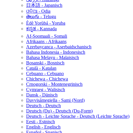
日本語 - Japanisch
ଓଡ଼ିଆ - Odia
తెలుగు - Telugu
Èdè Yorùbá - Yoruba
ಕನ್ನಡ - Kannada
Af-Soomaali - Somali
Afrikaans - Afrikaans
Azerbaycanca - Aserbaidschanisch
Bahasa Indonesia - Indonesisch
Bahasa Melayu - Malaisisch
Bosanski - Bosnisch
Català - Katalan
Cebuano - Cebuano
Chichewa - Chichewa
Crnogorski - Montenegrinisch
Cymraeg - Walisisch
Dansk - Dänisch
Davvisámegiella - Sami (Nord)
Deutsch - Deutsch
Deutsch (Du) - Deutsch (Du-Form)
Deutsch - Leichte Sprache - Deutsch (Leichte Sprache)
Eesti - Estnisch
English - Englisch
Español - Spanisch