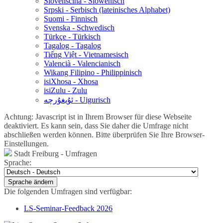
Slovenščina - Slowenisch
Srpski - Serbisch (lateinisches Alphabet)
Suomi - Finnisch
Svenska - Schwedisch
Türkçe - Türkisch
Tagalog - Tagalog
Tiếng Việt - Vietnamesisch
Valencià - Valencianisch
Wikang Filipino - Philippinisch
isiXhosa - Xhosa
isiZulu - Zulu
ئۇيغۇرچە - Uigurisch
Achtung: Javascript ist in Ihrem Browser für diese Webseite
deaktiviert. Es kann sein, dass Sie daher die Umfrage nicht
abschließen werden können. Bitte überprüfen Sie Ihre Browser-
Einstellungen.
Stadt Freiburg - Umfragen
Sprache:
Sprache ändern
Die folgenden Umfragen sind verfügbar:
LS-Seminar-Feedback 2026